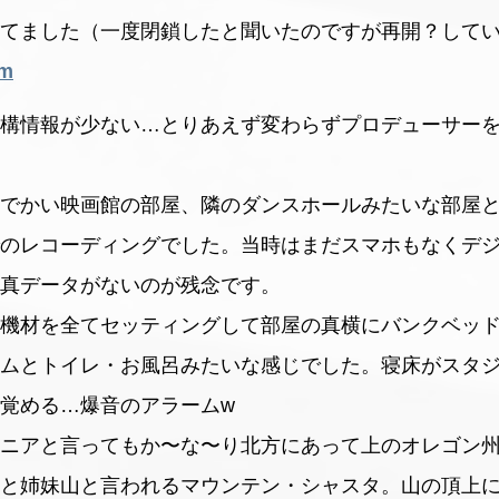
てました（一度閉鎖したと聞いたのですが再開？してい
om
結構情報が少ない…とりあえず変わらずプロデューサー
でかい映画館の部屋、隣のダンスホールみたいな部屋
のレコーディングでした。当時はまだスマホもなくデ
真データがないのが残念です。
機材を全てセッティングして部屋の真横にバンクベッ
ムとトイレ・お風呂みたいな感じでした。寝床がスタ
覚める…爆音のアラームw
ルニアと言ってもか〜な〜り北方にあって上のオレゴン
と姉妹山と言われるマウンテン・シャスタ。山の頂上