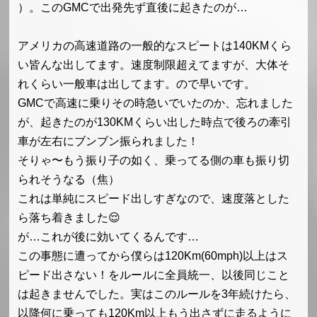
）。このGMCで出発先ず直後に起きたのが…
アメリカの高速道路の一般的なスピートは140KMくら
い皆んな出してます。速度制限超えてますが、大体そ
れくらい一般車は出してます。ので早いです。
GMCで高速に乗りその時急いでいたのか、忘れました
が、起きたのが130KMくらい出した時点で後ろの牽引
車が左右にブンブン振られました！
そりゃ〜もう振り子の如く、乗ってる側の車も振り切
られそうなる（焦）
これは単純にスピード出しすぎなので、速度落とした
ら落ち着きました😌
が…
これが後に効いてくるんです…
この事態に遭ってから僕らは120Km(60mph)以上はス
ピード出さない！をルールに全員統一、以後同じこと
は起きませんでした。実はこのルールを3年続けたら、
以降何に乗っても120Km以上もう出さずに走るように