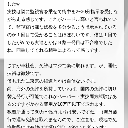
したw
実技は隣に監視官を乗せて街中を2~30分指示を受けな
がら走る感じです。これがハードル高いと言われてい
て、監視官は嫌な奴役を多分やるよう指示されている
のか１回目で受かることはほぼないです。僕は１回で
したがw でも友達とかは９割一発目は不合格でした
ね、同乗してくれる相手によるって感じです。
さすが車社会、免許はマジで楽に取れます。が、運転
技術は微妙です。
僕も未だに東京の細道とかは自信ないです。
尚、海外の免許を所持していれば、国内の免許に切り
替え発行が可能でこれがペーパー・実技両方試験はあ
るのですがかかる費用が10万円以下で取れます。
教習所通って30万〜払うよりは安いですね。（海外旅
行で運転免許は取れませんので、ご注意を。現地で免
許取得には有効は査証(ビザ）がないとダメです）