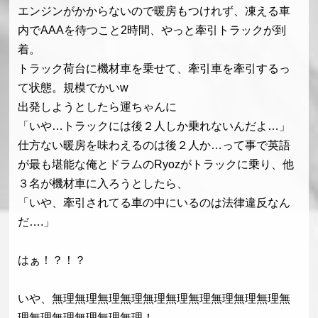
エンジンがかからないので暖房もつけれず、凍える車
内でAAAを待つこと2時間、やっと牽引トラックが到
着。
トラック荷台に機材車を乗せて、牽引車を牽引するっ
て状態。規模でかいw
出発しようとしたら運ちゃんに
「いや…トラックには後２人しか乗れないんだよ…」
仕方ない暖房を味わえるのは後２人か…って事で英語
が最も堪能な俺とドラムのRyozがトラックに乗り、他
３名が機材車に入ろうとしたら、
「いや、牽引されてる車の中にいるのは法律違反なん
だ….」
はぁ！？！？
いや、無理無理無理無理無理無理無理無理無理無理無
理無理無理無理無理無理！