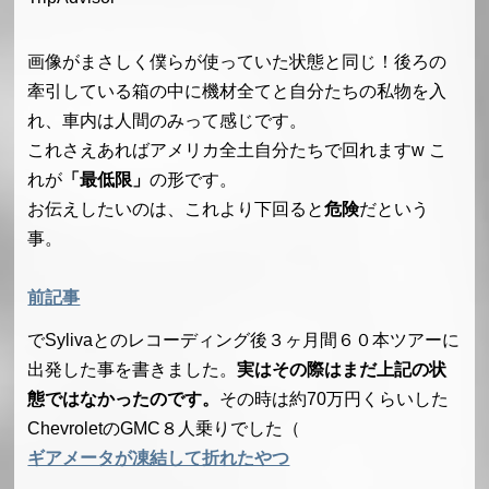
画像がまさしく僕らが使っていた状態と同じ！後ろの
牽引している箱の中に機材全てと自分たちの私物を入
れ、車内は人間のみって感じです。
これさえあればアメリカ全土自分たちで回れますw こ
れが
「最低限」
の形です。
お伝えしたいのは、これより下回ると
危険
だという
事。
前記事
でSylivaとのレコーディング後３ヶ月間６０本ツアーに
出発した事を書きました。
実はその際はまだ上記の状
態ではなかったのです。
その時は約70万円くらいした
ChevroletのGMC８人乗りでした（
ギアメータが凍結して折れたやつ