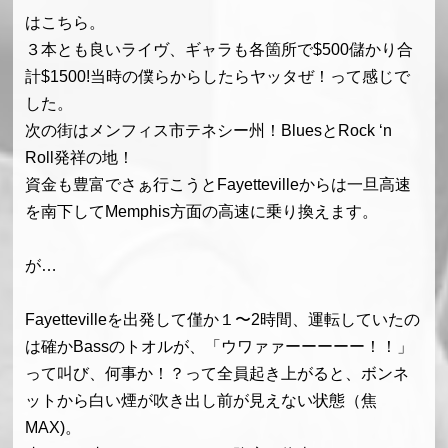
はこちら。
３本とも良いライヴ、ギャラも各箇所で$500儲かり合
計$1500!当時の僕らからしたらヤッタぜ！って感じで
した。
次の街はメンフィス市テネシー州！BluesとRock ‘n
Roll発祥の地！
資金も豊富でさぁ行こうとFayettevilleからは一旦高速
を南下してMemphis方面の高速に乗り換えます。
が…
Fayettevilleを出発して僅か１〜2時間、運転していたの
は確かBassのトオルが、「ウワァァーーーーー！！」
って叫び、何事か！？って全員起き上がると、ボンネ
ットから白い煙が吹き出し前が見えない状態（焦
MAX)。