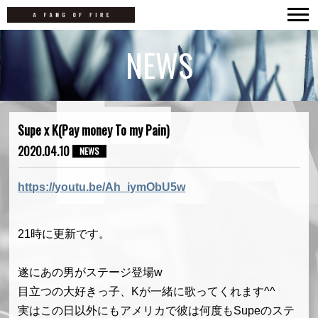
TOP
NEWS
NEWS
LIVE
MOVIES
Supe x K(Pay money To my Pain)
DISCOGRAPHY
2020.04.10
NEWS
BIOGRAPHY
https://youtu.be/Ah_iymObU5w
CONTACT
21時に更新です。
遂にあの男がステージ登場w
目立つの大好きっ子、Kが一緒に歌ってくれます^^
実はこの日以外にもアメリカで彼は何度もSupeのステ