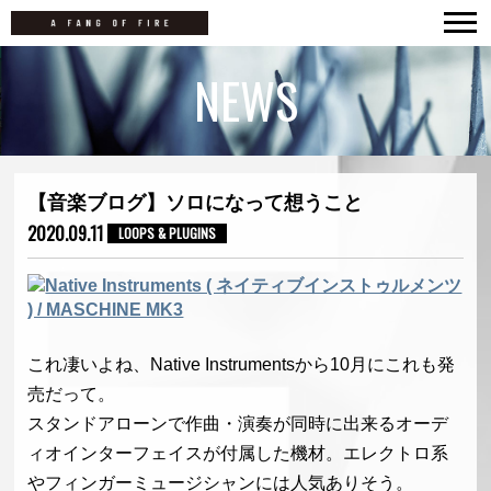
TOP
NEWS
NEWS
LIVE
MOVIES
【音楽ブログ】ソロになって想うこと
DISCOGRAPHY
2020.09.11
LOOPS & PLUGINS
BIOGRAPHY
CONTACT
これ凄いよね、Native Instrumentsから10月にこれも発
売だって。
スタンドアローンで作曲・演奏が同時に出来るオーデ
ィオインターフェイスが付属した機材。エレクトロ系
やフィンガーミュージシャンには人気ありそう。